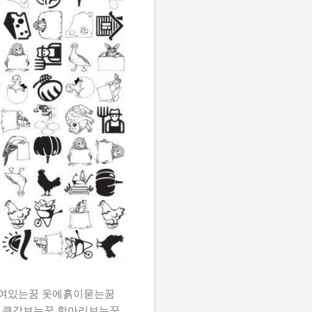
쌓여있는꿈 옷에흙이묻는꿈
 큰감보는꿈 항아리보는꿈