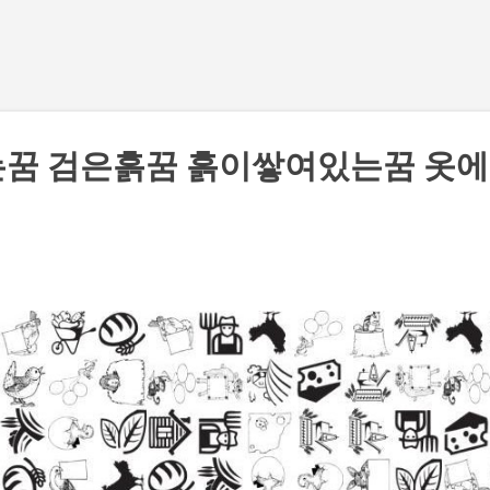
기본 콘텐츠로 건너뛰기
는꿈 검은흙꿈 흙이쌓여있는꿈 옷