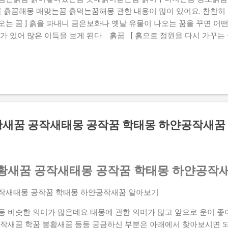
흙꿈해몽 매맞는꿈 흙먹는꿈해몽 관한 내용이 많이 있어요. 찬찬히 
는 꿈 ] 흙을 파내니 금은보화나 옛날 유물이 나오는 꿈을 꾸면 어
가 있어 많은 이득을 보게 된다. 흙꿈 [ 흙으로 정원을 다시 가꾸는 
점차 기반을 잡아 날로 번칭하게 된다. 흙을파는꿈 [ 땅바닥에 앉아 
 안정될 조짐으로 좋은 꿈이다. 또는 술대접을 받을 일이 생긴다. 
지는 꿈을 꾸었다면 생활이나 사업상 많은 곤경에 처하게 된다. 흙이쌓
 물건이 나오는 꿈을 꾸었다면 실직자라면 유일한 소득을 갖게 된다. 
꿈 ] 흙 속에서 금은보화나 골동품이 나오는 꿈을 꾸면 하는 일이 
으로 사람이나 동물, 어떤 형상을 빚는 꿈 ] 흙으로 사람이나 동물, 
꾸려나가게 되며, 여러 차례 어려움을 극복하고 노력한 대가를 거두게 
황새꿈 공작새태몽 공작꿈 학태몽 하얀공작새꿈
 오는 꿈 ] 흙을 파내서 차나 수레에 실어 집으로...
황새꿈 공작새태몽 공작꿈 학태몽 하얀공작
공작새태몽 공작꿈 학태몽 하얀공작새꿈 알아보기
등 비슷한 의미가 많은데요 태몽에 관한 의미가 많고 앞으로 운이 좋
공작새꿈 학꿈 봉황새꿈 등등 궁금하신 부분은 아래에서 찾아보시면 