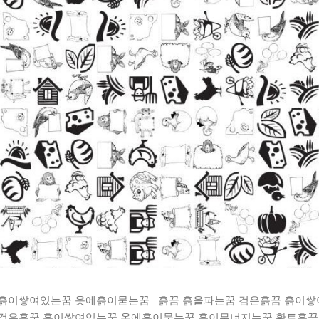
 흙이쌓여있는꿈 옷에흙이묻는꿈 흙꿈 흙을파는꿈 검은흙꿈 흙이
 검은흙꿈 흙이쌓여있는꿈 옷에흙이묻는꿈 흙이무너지는꿈 황토흙꿈