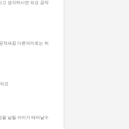
다고 생각하시면 되요 공작
얀공작새꿈 다른의미로는 허
 되요
성을 날릴 아이가 태어날수