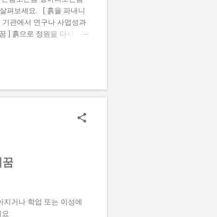
살펴보세요. [ 흙을 파내니
떤 기관에서 연구나 사업성과
꿈 ] 흙으로 정원을 다시 가
있는 꿈 ] 땅바닥에 앉아 있
검은흙꿈 [ 진흙 수렁에 빠
여있는꿈 [ 흙 속에서 물건
옷에흙이묻는꿈 [ 흙 속에서
크게 성공하거나 권세를 얻게
어떤 형상을 빚는 꿈을 꾸면
된다. 황토흙꿈 [ 흙을 파
새꿈
아지거나 학업 또는 이성에
되요