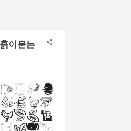
에흙이묻는