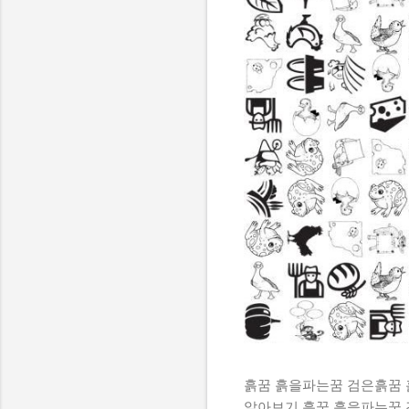
흙꿈 흙을파는꿈 검은흙꿈
알아보기 흙꿈 흙을파는꿈