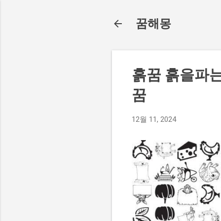
꿈해몽
흙꿈 흙을파
꿈
12월 11, 2024