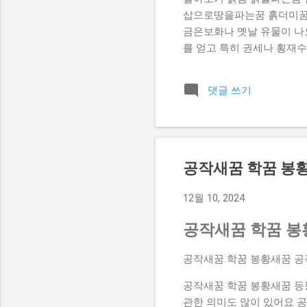
삽으로땅을파는꿈 흙더미꿈 
금은보화나 옛날 유물이 나오
를 얻고 특히 권세나 횡재수
꾸는 꿈을 꾸었다면 사업이 
는 꿈을 꾸게되면 생활환경이
댓글 쓰기
지는 꿈 ] 진흙 수렁에 빠
이 나오는 꿈 ] 흙 속에서
금은보화나 골동품이 나오는 
된다. 흙이무너지는꿈 [ 흙
창작활동을 하거나 사업을 
공작새꿈 학꿈 봉
내서 차나 수레에 실어 집으로
12월 10, 2024
공작새꿈 학꿈 봉
공작새꿈 학꿈 봉황새꿈 
공작새꿈 학꿈 봉황새꿈 등
관한 의미도 많이 있어요 