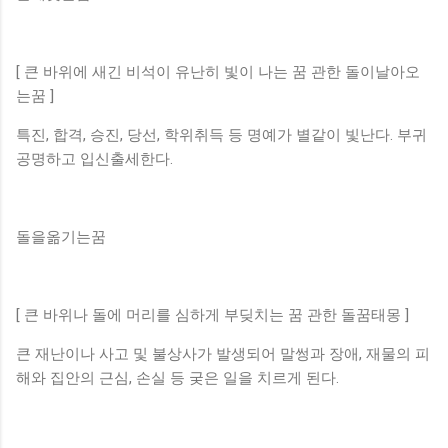
[ 큰 바위에 새긴 비석이 유난히 빛이 나는 꿈 관한 돌이날아오
는꿈 ]
특진, 합격, 승진, 당선, 학위취득 등 명예가 별같이 빛난다. 부귀
공명하고 입신출세한다.
돌을옮기는꿈
[ 큰 바위나 돌에 머리를 심하게 부딪치는 꿈 관한 돌꿈태몽 ]
큰 재난이나 사고 및 불상사가 발생되어 말썽과 장애, 재물의 피
해와 집안의 근심, 손실 등 궂은 일을 치르게 된다.