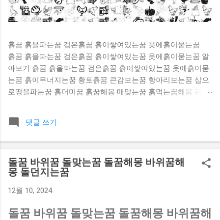
흙꿈 흙을파는꿈 검은흙꿈 흙이쌓여있는꿈 옷에흙이묻는꿈
흙꿈 흙을파는꿈 검은흙꿈 흙이쌓여있는꿈 옷에흙이묻는꿈 알
아보기 흙꿈 흙을파는꿈 검은흙꿈 흙이쌓여있는꿈 옷에흙이묻
는꿈 흙이무너지는꿈 황토흙꿈 큰감보는꿈 항아리보는꿈 삽으
로땅을파는꿈 흙더미꿈 흙꿈해몽 매맞는꿈 흙먹는꿈해몽 관한
내용이 많이 있어요. 찬찬히 살펴보세요. [ 흙을 파내니 금은보
화나 옛날 유물이 나오는 꿈 ] 흙을 파내니 금은보화나 옛날 유
댓글 쓰기
물이 나오는 꿈을 꾸면 어떤 기관에서 연구나 사업성과를 얻고
특히 권세나 횡재수가 있어 많은 이득을 보게 된다. 흙꿈 [ 흙
으로 정원을 다시 가꾸는 꿈 ] 흙으로 정원을 다시 가꾸는 꿈을
돌꿈 바위꿈 돌맞는꿈 돌꿈해몽 바위꿈해
꾸었다면 사업이 점차 기반을 잡아 날로 번칭하게 된다. 흙을
몽 돌던지는꿈
파는꿈 [ 땅바닥에 앉아 있는 꿈 ] 땅바닥에 앉아 있는 꿈을 꾸
게되면 생활환경이 안정될 조짐으로 좋은 꿈이다. 또는 술대접
12월 10, 2024
을 받을 일이 생긴다. 검은흙꿈 [ 진흙 수렁에 빠지는 꿈 ] 진흙
수렁에 빠지는 꿈을 꾸었다면 생활이나 사업상 많은 곤경에 처
돌꿈 바위꿈 돌맞는꿈 돌꿈해몽 바위꿈해