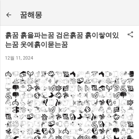
기본 콘텐츠로 건너뛰기
꿈해몽
흙꿈 흙을파는꿈 검은흙꿈 흙이쌓여있
는꿈 옷에흙이묻는꿈
12월 11, 2024