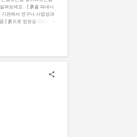
살펴보세요. [ 흙을 파내니
떤 기관에서 연구나 사업성과
꿈 ] 흙으로 정원을 다시 가
있는 꿈 ] 땅바닥에 앉아 있
검은흙꿈 [ 진흙 수렁에 빠
여있는꿈 [ 흙 속에서 물건
옷에흙이묻는꿈 [ 흙 속에서
크게 성공하거나 권세를 얻게
어떤 형상을 빚는 꿈을 꾸면
된다. 황토흙꿈 [ 흙을 파