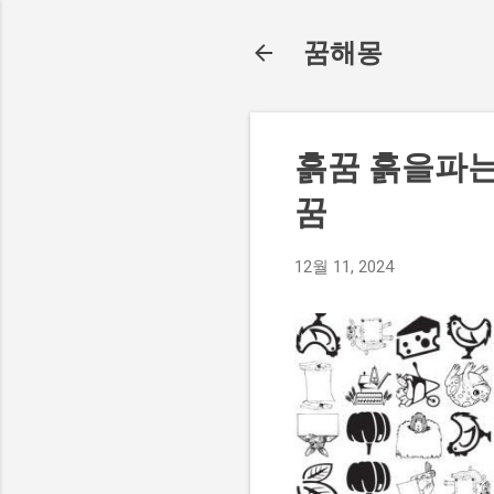
꿈해몽
흙꿈 흙을파
꿈
12월 11, 2024