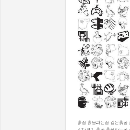
흙꿈 흙을파는꿈 검은흙꿈
알아보기 흙꿈 흙을파는꿈