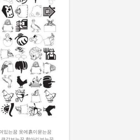
쌓여있는꿈 옷에흙이묻는꿈
 큰감보는꿈 항아리보는꿈