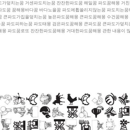
도가덮치는꿈 거센파도치는꿈 잔잔한파도꿈 해일꿈 파도꿈해몽 거친
파도꿈 꿈해몽바다꿈 바다노을꿈 파도에휩쓸리지않는꿈 파도치는꿈
꿈 큰파도가집을덮치는꿈 높은파도꿈해몽 큰파도꿈해몽 수건꿈해몽
꿈 파도피하는꿈 파도태몽 검은파도꿈해몽 큰파도꿈 큰파도가덮치
몽 파도꿈로또 잔잔한파도꿈해몽 거대한파도꿈해몽 관한 내용이 많