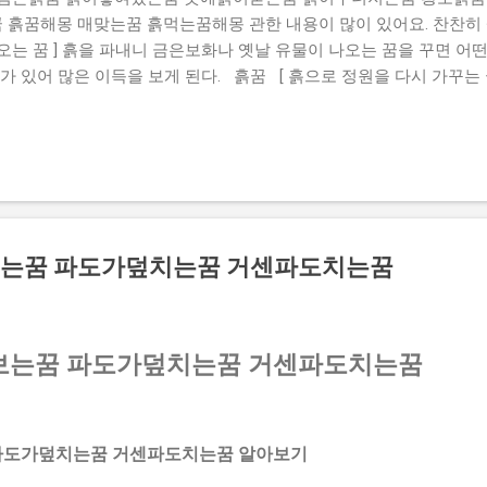
흙꿈해몽 매맞는꿈 흙먹는꿈해몽 관한 내용이 많이 있어요. 찬찬히 
는 꿈 ] 흙을 파내니 금은보화나 옛날 유물이 나오는 꿈을 꾸면 어
가 있어 많은 이득을 보게 된다. 흙꿈 [ 흙으로 정원을 다시 가꾸는 
점차 기반을 잡아 날로 번칭하게 된다. 흙을파는꿈 [ 땅바닥에 앉아 
 안정될 조짐으로 좋은 꿈이다. 또는 술대접을 받을 일이 생긴다. 
지는 꿈을 꾸었다면 생활이나 사업상 많은 곤경에 처하게 된다. 흙이쌓
 물건이 나오는 꿈을 꾸었다면 실직자라면 유일한 소득을 갖게 된다. 
꿈 ] 흙 속에서 금은보화나 골동품이 나오는 꿈을 꾸면 하는 일이 
으로 사람이나 동물, 어떤 형상을 빚는 꿈 ] 흙으로 사람이나 동물, 
꾸려나가게 되며, 여러 차례 어려움을 극복하고 노력한 대가를 거두게 
는꿈 파도가덮치는꿈 거센파도치는꿈
 오는 꿈 ] 흙을 파내서 차나 수레에 실어 집으로...
보는꿈 파도가덮치는꿈 거센파도치는꿈
파도가덮치는꿈 거센파도치는꿈 알아보기