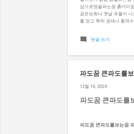
삽으로땅을파는꿈 흙더미꿈 
금은보화나 옛날 유물이 나오
를 얻고 특히 권세나 횡재수
꾸는 꿈을 꾸었다면 사업이 
는 꿈을 꾸게되면 생활환경이
댓글 쓰기
지는 꿈 ] 진흙 수렁에 빠
이 나오는 꿈 ] 흙 속에서
금은보화나 골동품이 나오는 
된다. 흙이무너지는꿈 [ 흙
창작활동을 하거나 사업을 
파도꿈 큰파도를보
내서 차나 수레에 실어 집으로
12월 10, 2024
파도꿈 큰파도를
파도꿈 큰파도를보는꿈 