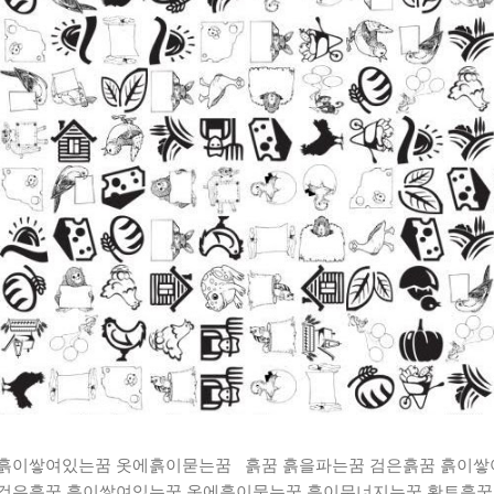
 흙이쌓여있는꿈 옷에흙이묻는꿈 흙꿈 흙을파는꿈 검은흙꿈 흙이
 검은흙꿈 흙이쌓여있는꿈 옷에흙이묻는꿈 흙이무너지는꿈 황토흙꿈