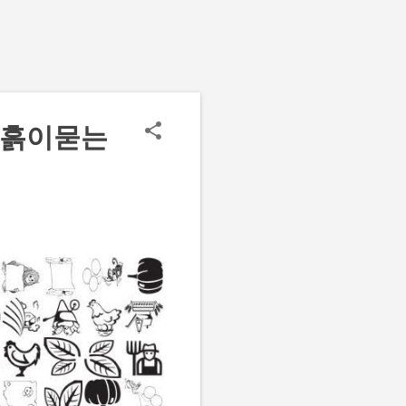
에흙이묻는