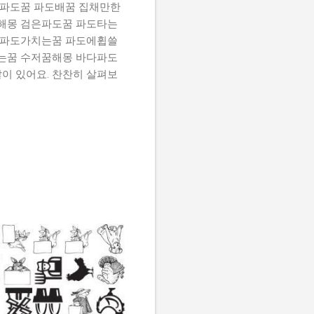
파도꿈 파도배꿈 집채만한
해몽 검은파도꿈 파도타는
 파도가치는꿈 파도에휩쓸
는꿈 수저꿈해몽 바다파도
이 있어요. 찬찬히 살펴보