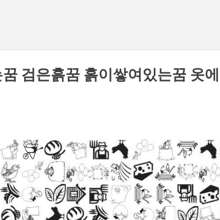
기본 콘텐츠로 건너뛰기
는꿈 검은흙꿈 흙이쌓여있는꿈 옷