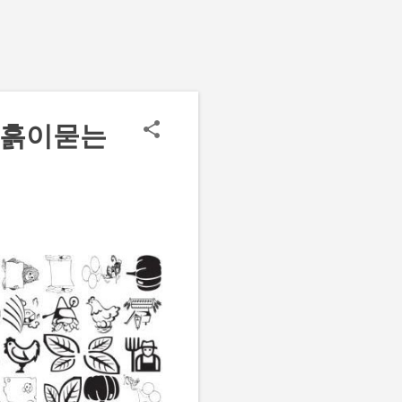
에흙이묻는