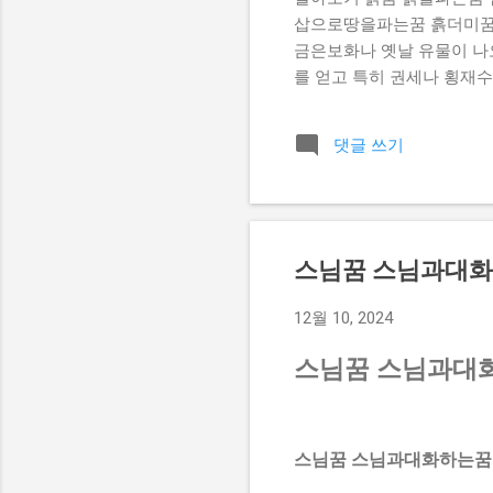
삽으로땅을파는꿈 흙더미꿈 
금은보화나 옛날 유물이 나오
를 얻고 특히 권세나 횡재수
꾸는 꿈을 꾸었다면 사업이 
는 꿈을 꾸게되면 생활환경이
댓글 쓰기
지는 꿈 ] 진흙 수렁에 빠
이 나오는 꿈 ] 흙 속에서
금은보화나 골동품이 나오는 
된다. 흙이무너지는꿈 [ 흙
창작활동을 하거나 사업을 
스님꿈 스님과대화
내서 차나 수레에 실어 집으로
12월 10, 2024
스님꿈 스님과대
스님꿈 스님과대화하는꿈