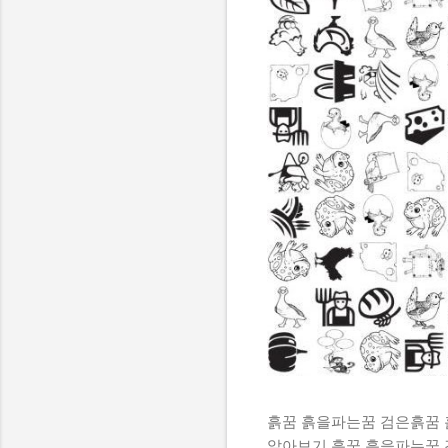
흙꿈 흙을파는꿈 검은흙꿈
알아보기 흙꿈 흙을파는꿈