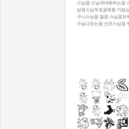
스님꿈 스님과대화하는꿈 
삼청스님무료꿈해몽 가람삼
구니스님꿈 절꿈 스님꿈은
스님나오는꿈 선오스님꿈 주