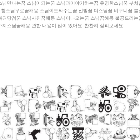
스님만나는꿈 스님이되는꿈 스님과이야기하는꿈 유명한스님꿈 부처
청스님무료꿈해몽 스님이도와주는꿈 신발꿈 여스님꿈 비구니꿈 불상
복권당첨꿈 스님사진꿈해몽 스님이나오는꿈 스님꿈해몽 불공드리는
지스님꿈해몽 관한 내용이 많이 있어요. 찬찬히 살펴보세요.