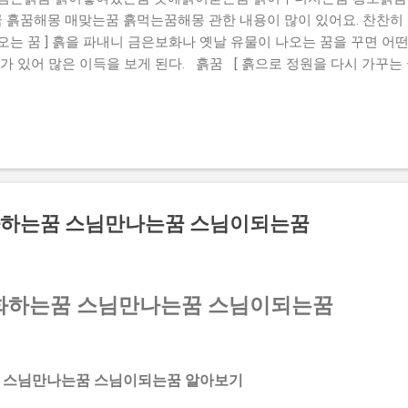
흙꿈해몽 매맞는꿈 흙먹는꿈해몽 관한 내용이 많이 있어요. 찬찬히 
는 꿈 ] 흙을 파내니 금은보화나 옛날 유물이 나오는 꿈을 꾸면 어
가 있어 많은 이득을 보게 된다. 흙꿈 [ 흙으로 정원을 다시 가꾸는 
점차 기반을 잡아 날로 번칭하게 된다. 흙을파는꿈 [ 땅바닥에 앉아 
 안정될 조짐으로 좋은 꿈이다. 또는 술대접을 받을 일이 생긴다. 
지는 꿈을 꾸었다면 생활이나 사업상 많은 곤경에 처하게 된다. 흙이쌓
 물건이 나오는 꿈을 꾸었다면 실직자라면 유일한 소득을 갖게 된다. 
꿈 ] 흙 속에서 금은보화나 골동품이 나오는 꿈을 꾸면 하는 일이 
으로 사람이나 동물, 어떤 형상을 빚는 꿈 ] 흙으로 사람이나 동물, 
꾸려나가게 되며, 여러 차례 어려움을 극복하고 노력한 대가를 거두게 
하는꿈 스님만나는꿈 스님이되는꿈
 오는 꿈 ] 흙을 파내서 차나 수레에 실어 집으로...
화하는꿈 스님만나는꿈 스님이되는꿈
 스님만나는꿈 스님이되는꿈 알아보기