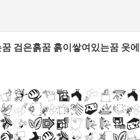
기본 콘텐츠로 건너뛰기
는꿈 검은흙꿈 흙이쌓여있는꿈 옷