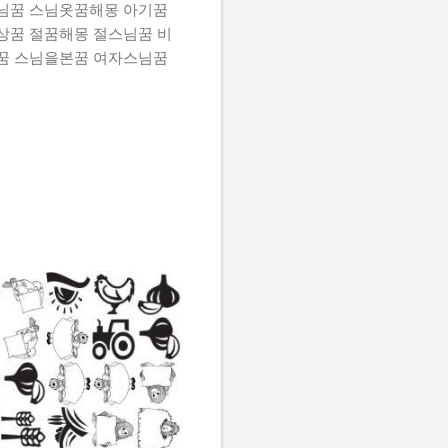
님꿈 스님옷꿈해몽 아기꿈
꿈 절꿈해몽 절스님꿈 비
꿈 스님을본꿈 여자스님꿈