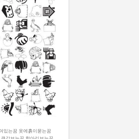
쌓여있는꿈 옷에흙이묻는꿈
 큰감보는꿈 항아리보는꿈