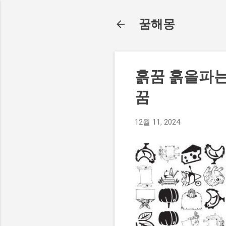
꿈해몽
흙꿈 흙을파
꿈
12월 11, 2024