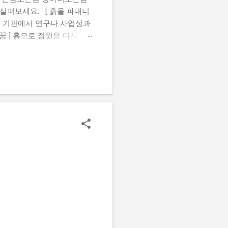
살펴보세요. [ 흙을 파내니
떤 기관에서 연구나 사업성과
꿈 ] 흙으로 정원을 다시 가
있는 꿈 ] 땅바닥에 앉아 있
검은흙꿈 [ 진흙 수렁에 빠
여있는꿈 [ 흙 속에서 물건
옷에흙이묻는꿈 [ 흙 속에서
크게 성공하거나 권세를 얻게
어떤 형상을 빚는 꿈을 꾸면
된다. 황토흙꿈 [ 흙을 파