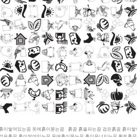
 흙이쌓여있는꿈 옷에흙이묻는꿈 흙꿈 흙을파는꿈 검은흙꿈 흙이
 검은흙꿈 흙이쌓여있는꿈 옷에흙이묻는꿈 흙이무너지는꿈 황토흙꿈