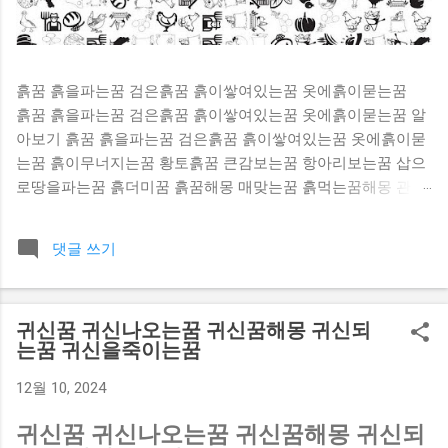
흙꿈 흙을파는꿈 검은흙꿈 흙이쌓여있는꿈 옷에흙이묻는꿈
흙꿈 흙을파는꿈 검은흙꿈 흙이쌓여있는꿈 옷에흙이묻는꿈 알
아보기 흙꿈 흙을파는꿈 검은흙꿈 흙이쌓여있는꿈 옷에흙이묻
는꿈 흙이무너지는꿈 황토흙꿈 큰감보는꿈 항아리보는꿈 삽으
로땅을파는꿈 흙더미꿈 흙꿈해몽 매맞는꿈 흙먹는꿈해몽 관한
내용이 많이 있어요. 찬찬히 살펴보세요. [ 흙을 파내니 금은보
화나 옛날 유물이 나오는 꿈 ] 흙을 파내니 금은보화나 옛날 유
댓글 쓰기
물이 나오는 꿈을 꾸면 어떤 기관에서 연구나 사업성과를 얻고
특히 권세나 횡재수가 있어 많은 이득을 보게 된다. 흙꿈 [ 흙
으로 정원을 다시 가꾸는 꿈 ] 흙으로 정원을 다시 가꾸는 꿈을
귀신꿈 귀신나오는꿈 귀신꿈해몽 귀신되
꾸었다면 사업이 점차 기반을 잡아 날로 번칭하게 된다. 흙을
는꿈 귀신을죽이는꿈
파는꿈 [ 땅바닥에 앉아 있는 꿈 ] 땅바닥에 앉아 있는 꿈을 꾸
게되면 생활환경이 안정될 조짐으로 좋은 꿈이다. 또는 술대접
12월 10, 2024
을 받을 일이 생긴다. 검은흙꿈 [ 진흙 수렁에 빠지는 꿈 ] 진흙
수렁에 빠지는 꿈을 꾸었다면 생활이나 사업상 많은 곤경에 처
귀신꿈 귀신나오는꿈 귀신꿈해몽 귀신되