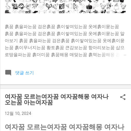
흙꿈 흙을파는꿈 검은흙꿈 흙이쌓여있는꿈 옷에흙이묻는꿈
흙꿈 흙을파는꿈 검은흙꿈 흙이쌓여있는꿈 옷에흙이묻는꿈 알
아보기 흙꿈 흙을파는꿈 검은흙꿈 흙이쌓여있는꿈 옷에흙이묻
는꿈 흙이무너지는꿈 황토흙꿈 큰감보는꿈 항아리보는꿈 삽으
로땅을파는꿈 흙더미꿈 흙꿈해몽 매맞는꿈 흙먹는꿈해몽 관한
내용이 많이 있어요. 찬찬히 살펴보세요. [ 흙을 파내니 금은보
화나 옛날 유물이 나오는 꿈 ] 흙을 파내니 금은보화나 옛날 유
댓글 쓰기
물이 나오는 꿈을 꾸면 어떤 기관에서 연구나 사업성과를 얻고
특히 권세나 횡재수가 있어 많은 이득을 보게 된다. 흙꿈 [ 흙
으로 정원을 다시 가꾸는 꿈 ] 흙으로 정원을 다시 가꾸는 꿈을
여자꿈 모르는여자꿈 여자꿈해몽 여자나
꾸었다면 사업이 점차 기반을 잡아 날로 번칭하게 된다. 흙을
오는꿈 아는여자꿈
파는꿈 [ 땅바닥에 앉아 있는 꿈 ] 땅바닥에 앉아 있는 꿈을 꾸
게되면 생활환경이 안정될 조짐으로 좋은 꿈이다. 또는 술대접
12월 10, 2024
을 받을 일이 생긴다. 검은흙꿈 [ 진흙 수렁에 빠지는 꿈 ] 진흙
수렁에 빠지는 꿈을 꾸었다면 생활이나 사업상 많은 곤경에 처
여자꿈 모르는여자꿈 여자꿈해몽 여자나