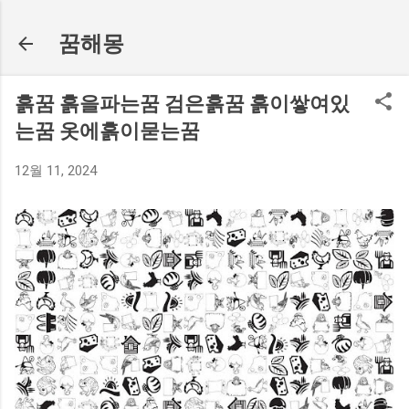
기본 콘텐츠로 건너뛰기
꿈해몽
흙꿈 흙을파는꿈 검은흙꿈 흙이쌓여있
는꿈 옷에흙이묻는꿈
12월 11, 2024