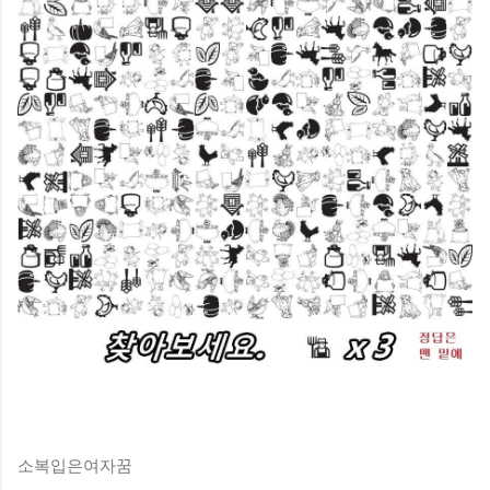
소복입은여자꿈