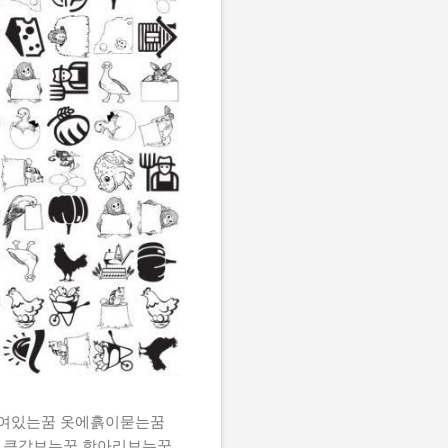
쌓여있는꿈 옷에흙이묻는꿈
 큰감보는꿈 항아리보는꿈