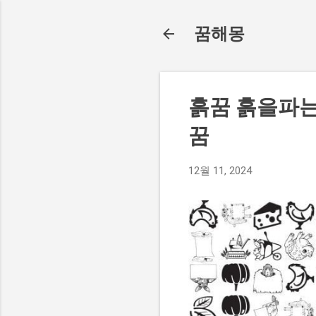
꿈해몽
흙꿈 흙을파
꿈
12월 11, 2024