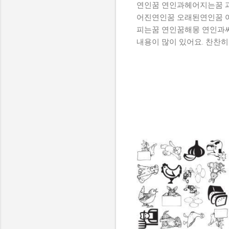
연인꿈 연인과헤어지는꿈 
어진연인꿈 오래된연인꿈 
피는꿈 연인꿈해몽 연인과
내용이 많이 있어요. 찬찬히