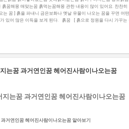
흙꿈해몽 매맞는꿈 흙먹는꿈해몽 관한 내용이 많이 있어요. 찬찬히 
는 꿈 ] 흙을 파내니 금은보화나 옛날 유물이 나오는 꿈을 꾸면 어
가 있어 많은 이득을 보게 된다. 흙꿈 [ 흙으로 정원을 다시 가꾸는 
점차 기반을 잡아 날로 번칭하게 된다. 흙을파는꿈 [ 땅바닥에 앉아 
 안정될 조짐으로 좋은 꿈이다. 또는 술대접을 받을 일이 생긴다. 
지는 꿈을 꾸었다면 생활이나 사업상 많은 곤경에 처하게 된다. 흙이쌓
 물건이 나오는 꿈을 꾸었다면 실직자라면 유일한 소득을 갖게 된다. 
꿈 ] 흙 속에서 금은보화나 골동품이 나오는 꿈을 꾸면 하는 일이 
으로 사람이나 동물, 어떤 형상을 빚는 꿈 ] 흙으로 사람이나 동물, 
꾸려나가게 되며, 여러 차례 어려움을 극복하고 노력한 대가를 거두게 
어지는꿈 과거연인꿈 헤어진사람이나오는꿈
 오는 꿈 ] 흙을 파내서 차나 수레에 실어 집으로...
어지는꿈 과거연인꿈 헤어진사람이나오는꿈
 과거연인꿈 헤어진사람이나오는꿈 알아보기