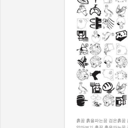
흙꿈 흙을파는꿈 검은흙꿈
알아보기 흙꿈 흙을파는꿈