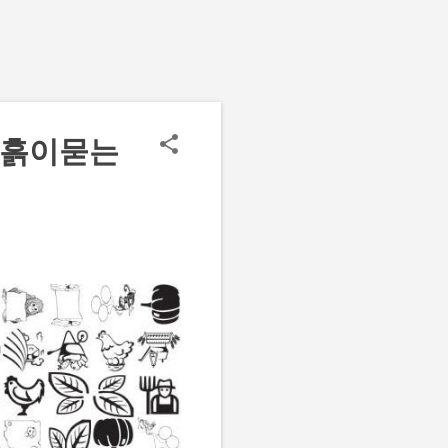
에흙이묻는