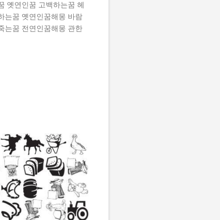
 옛연인꿈 고백하는꿈 헤
하는꿈 옛연인꿈해몽 바람
죽는꿈 전연인꿈해몽 관한