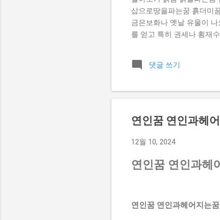
삽으로땅을파는꿈 흙더미꿈 
금은보화나 옛날 유물이 나오
를 얻고 특히 권세나 횡재수
꾸는 꿈을 꾸었다면 사업이 
는 꿈을 꾸게되면 생활환경이
댓글 쓰기
지는 꿈 ] 진흙 수렁에 빠
이 나오는 꿈 ] 흙 속에서
금은보화나 골동품이 나오는 
된다. 흙이무너지는꿈 [ 흙
창작활동을 하거나 사업을 
연인꿈 연인과헤
내서 차나 수레에 실어 집으로
12월 10, 2024
연인꿈 연인과헤
연인꿈 연인과헤어지는꿈