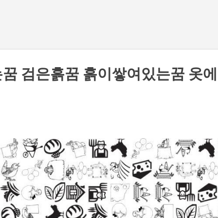
기본 콘텐츠로 건너뛰기
는꿈 검은흙꿈 흙이쌓여있는꿈 옷