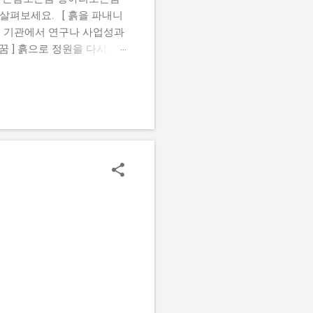
살펴보세요. [ 흙을 파내니
떤 기관에서 연구나 사업성과
꿈 ] 흙으로 정원을 다시 가
있는 꿈 ] 땅바닥에 앉아 있
검은흙꿈 [ 진흙 수렁에 빠
여있는꿈 [ 흙 속에서 물건
옷에흙이묻는꿈 [ 흙 속에서
크게 성공하거나 권세를 얻게
어떤 형상을 빚는 꿈을 꾸면
된다. 황토흙꿈 [ 흙을 파