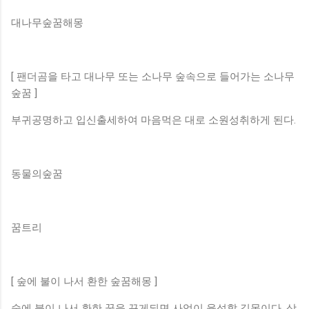
대나무숲꿈해몽
[ 팬더곰을 타고 대나무 또는 소나무 숲속으로 들어가는 소나무
숲꿈 ]
부귀공명하고 입신출세하여 마음먹은 대로 소원성취하게 된다.
동물의숲꿈
꿈트리
[ 숲에 불이 나서 환한 숲꿈해몽 ]
숲에 불이 나서 환한 꿈을 꾸게되면 사업이 융성할 길몽이다. 상