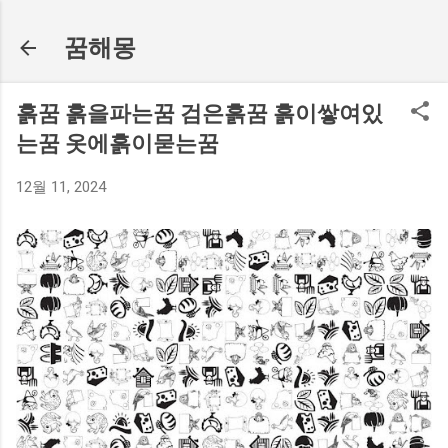
기본 콘텐츠로 건너뛰기
꿈해몽
흙꿈 흙을파는꿈 검은흙꿈 흙이쌓여있
는꿈 옷에흙이묻는꿈
12월 11, 2024