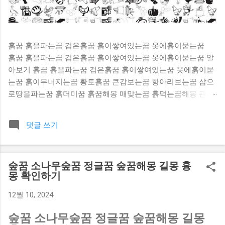
흙꿈 흙을파는꿈 검은흙꿈 흙이쌓여있는꿈 옷에흙이묻는꿈
흙꿈 흙을파는꿈 검은흙꿈 흙이쌓여있는꿈 옷에흙이묻는꿈 알
아보기 흙꿈 흙을파는꿈 검은흙꿈 흙이쌓여있는꿈 옷에흙이묻
는꿈 흙이무너지는꿈 황토흙꿈 큰감보는꿈 항아리보는꿈 삽으
로땅을파는꿈 흙더미꿈 흙꿈해몽 매맞는꿈 흙먹는꿈해몽 관한
내용이 많이 있어요. 찬찬히 살펴보세요. [ 흙을 파내니 금은보
화나 옛날 유물이 나오는 꿈 ] 흙을 파내니 금은보화나 옛날 유
댓글 쓰기
물이 나오는 꿈을 꾸면 어떤 기관에서 연구나 사업성과를 얻고
특히 권세나 횡재수가 있어 많은 이득을 보게 된다. 흙꿈 [ 흙
으로 정원을 다시 가꾸는 꿈 ] 흙으로 정원을 다시 가꾸는 꿈을
숲꿈 소나무숲꿈 정글꿈 숲꿈해몽 길몽 흉
꾸었다면 사업이 점차 기반을 잡아 날로 번칭하게 된다. 흙을
몽 확인하기
파는꿈 [ 땅바닥에 앉아 있는 꿈 ] 땅바닥에 앉아 있는 꿈을 꾸
게되면 생활환경이 안정될 조짐으로 좋은 꿈이다. 또는 술대접
12월 10, 2024
을 받을 일이 생긴다. 검은흙꿈 [ 진흙 수렁에 빠지는 꿈 ] 진흙
수렁에 빠지는 꿈을 꾸었다면 생활이나 사업상 많은 곤경에 처
숲꿈 소나무숲꿈 정글꿈 숲꿈해몽 길몽