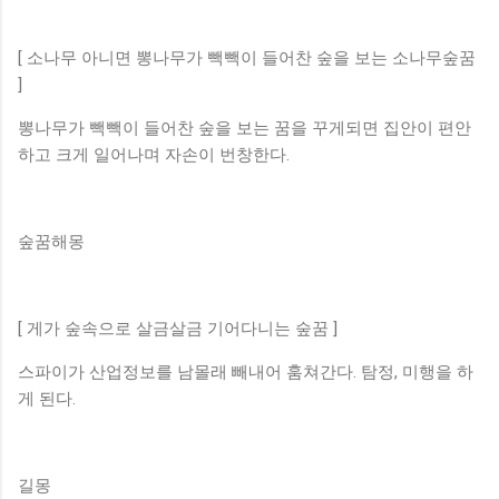
[ 소나무 아니면 뽕나무가 빽빽이 들어찬 숲을 보는 소나무숲꿈
]
뽕나무가 빽빽이 들어찬 숲을 보는 꿈을 꾸게되면 집안이 편안
하고 크게 일어나며 자손이 번창한다.
숲꿈해몽
[ 게가 숲속으로 살금살금 기어다니는 숲꿈 ]
스파이가 산업정보를 남몰래 빼내어 훔쳐간다. 탐정, 미행을 하
게 된다.
길몽